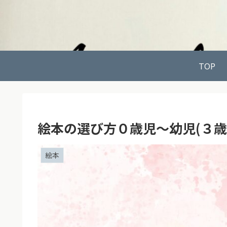
TOP
絵本の選び方０歳児～幼児(３歳
絵本