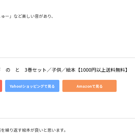
しゅー」など楽しい音があり、
　の　と　3巻セット／子供／絵本【1000円以上送料無料】
Yahoo!ショッピングで見る
Amazonで見る
葉を繰り返す絵本が良いと思います。