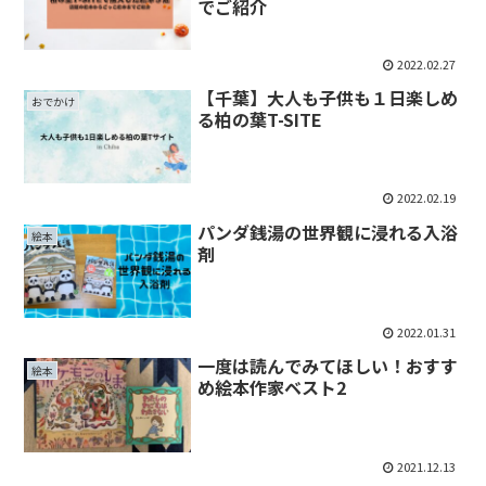
でご紹介
2022.02.27
【千葉】大人も子供も１日楽しめ
おでかけ
る柏の葉T-SITE
2022.02.19
パンダ銭湯の世界観に浸れる入浴
絵本
剤
2022.01.31
一度は読んでみてほしい！おすす
絵本
め絵本作家ベスト2
2021.12.13