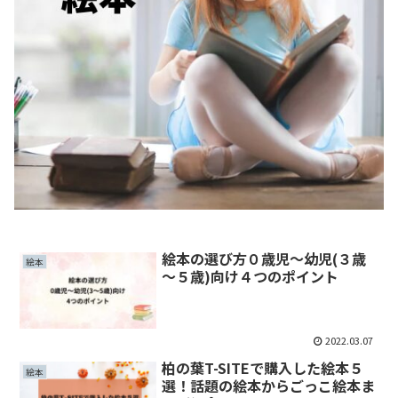
絵本の選び方０歳児～幼児(３歳
絵本
～５歳)向け４つのポイント
2022.03.07
柏の葉T-SITEで購入した絵本５
絵本
選！話題の絵本からごっこ絵本ま