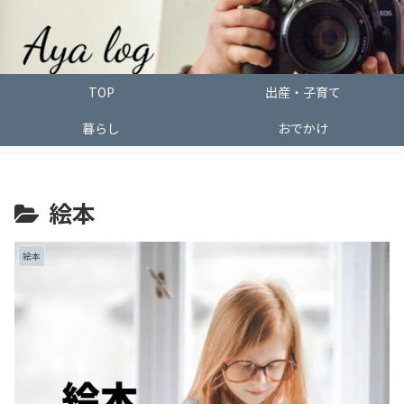
TOP
出産・子育て
暮らし
おでかけ
絵本
絵本