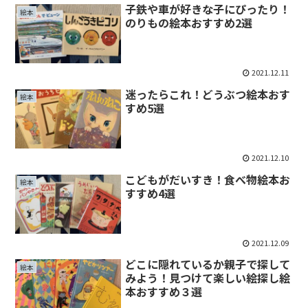
子鉄や車が好きな子にぴったり！
絵本
のりもの絵本おすすめ2選
2021.12.11
迷ったらこれ！どうぶつ絵本おす
絵本
すめ5選
2021.12.10
こどもがだいすき！食べ物絵本お
絵本
すすめ4選
2021.12.09
どこに隠れているか親子で探して
絵本
みよう！見つけて楽しい絵探し絵
本おすすめ３選