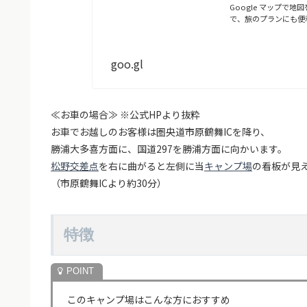
Google マップ
で、旅のプランにも便
goo.gl
≪お車の場合≫ ※公式HPより抜粋
お車でお越しのお客様は圏央道市原鶴舞ICを降り、
勝浦大多喜方面に、国道297を勝浦方面に向かいます。
松野交差点
を右に曲がると左側に当
キャンプ場
の看板が見
（市原鶴舞ICより約30分）
特徴
このキャンプ場はこんな方におすすめ