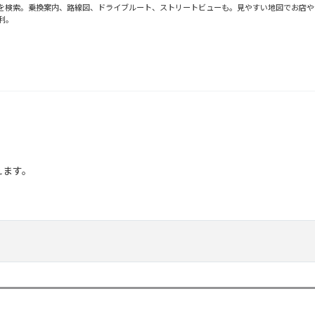
で地図を検索。乗換案内、路線図、ドライブルート、ストリートビューも。見やすい地図でお店
利。
えます。