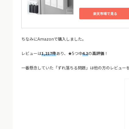
楽天市場で見る
ちなみにAmazonで購入しました。
レビューは
1,217件
あり、★5つ中
4.2
の
高評価
！
一番懸念していた「ずれ落ちる問題」は他の方のレビュー